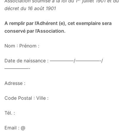
Association soumise à la loi du 1
juillet 1901 et du
décret du 16 août 1901
A remplir par l’Adhérent (e), cet exemplaire sera
conservé par l’Association.
Nom : Prénom :
Date de naissance : —————/—————-/
—————-
Adresse :
Code Postal : Ville :
Tél. :
Email : @