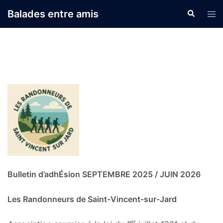
Aller
Balades entre amis
Recherche
Ouvr
au
le
contenu
men
Bulletin d’adhÉsion SEPTEMBRE 2025 / JUIN 2026
Les Randonneurs de Saint-Vincent-sur-Jard
er