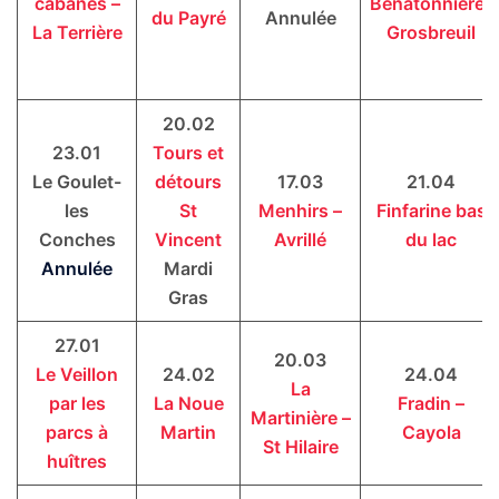
cabanes –
Bénatonnière-
du Payré
Annulée
La Terrière
Grosbreuil
20.02
23.01
Tours et
Le Goulet-
détours
17.03
21.04
les
St
Menhirs –
Finfarine bas
Conches
Vincent
Avrillé
du lac
Annulée
Mardi
Gras
27.01
20.03
Le Veillon
24.02
24.04
La
par les
La Noue
Fradin –
Martinière –
parcs à
Martin
Cayola
St Hilaire
huîtres