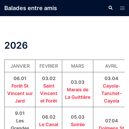
Aller
Balades entre amis
Recherche
Ouvr
au
le
contenu
men
2026
JANVIER
FEVRIER
MARS
AVRIL
06.01
03.02
03.04
03.03
Forêt St
Saint
Cayola-
Marais de
Vincent sur
Vincent
Tanchet-
La Guittière
Jard
et Forêt
Cayola
9.01
06.02
05.03
Les
07.04
Le Canal
Soirée
Grandes
Dolmens St