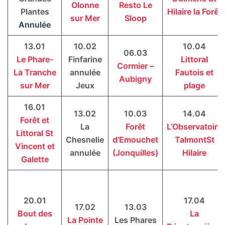
Olonne
Resto Le
Plantes
Hilaire la Forêt
sur Mer
Sloop
Annulée
13.01
10.02
10.04
06.03
Le Phare-
Finfarine
Littoral
Cormier –
La Tranche
annulée
Fautois et
Aubigny
sur Mer
Jeux
plage
16.01
13.02
10.03
14.04
Forêt et
La
Forêt
L’Observatoire
Littoral St
Chesnelie
d’Emouchet
TalmontSt
Vincent et
annulée
(Jonquilles)
Hilaire
Galette
20.01
17.04
17.02
13.03
Bout des
La
La Pointe
Les Phares