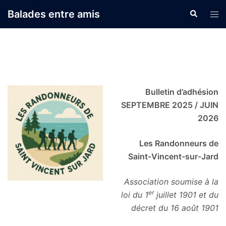
Aller
Balades entre amis
Recherche
Ouvr
au
le
contenu
men
Bulletin d’adhésion
SEPTEMBRE 2025 / JUIN
2026
Les Randonneurs de
Saint-Vincent-sur-Jard
Association soumise à la
er
loi du 1
juillet 1901 et du
décret du 16 août 1901