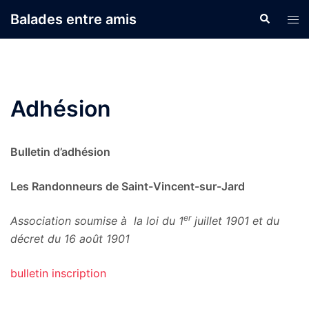
Aller
Balades entre amis
Recherche
Ouvr
au
le
contenu
men
Adhésion
Bulletin d’adhésion
Les Randonneurs de Saint-Vincent-sur-Jard
er
Association soumise à la loi du 1
juillet 1901 et du
décret du 16 août 1901
bulletin inscription