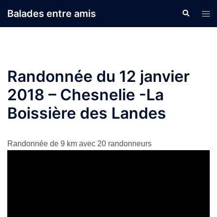
Aller
Balades entre amis
Recherche
Ouvr
au
le
contenu
men
Randonnée du 12 janvier
2018 – Chesnelie -La
Boissière des Landes
Randonnée de 9 km avec 20 randonneurs