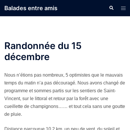
Aller
Balades entre amis
Recherche
Ouvr
au
le
contenu
men
Randonnée du 15
décembre
Nous n’étions pas nombreux, 5 optimistes que le mauvais
temps du matin n’a pas découragé. Nous avons changé de
programme et sommes partis sur les sentiers de Saint-
Vincent, sur le littoral et retour par la forêt avec une
cueillette de champignons…… et tout cela sans une goutte
de pluie.
Distance parcourue 10,2 km, un peu de vent, du soleil et