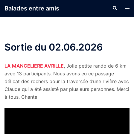
Aller
Balades entre amis
Recherche
Ouvr
au
le
contenu
men
Sortie du 02.06.2026
LA MANCELIERE AVRILLE
, Jolie petite rando de 6 km
avec 13 participants. Nous avons eu ce passage
délicat des rochers pour la traversée d’une rivière avec
Claude qui a été assisté par plusieurs personnes. Merci
à tous. Chantal