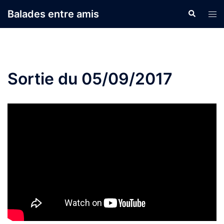
Aller
Balades entre amis
Recherche
Ouvr
au
le
contenu
men
Sortie du 05/09/2017