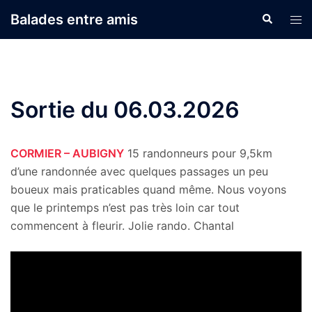
Aller
Balades entre amis
Recherche
Ouvr
au
le
contenu
men
Sortie du 06.03.2026
CORMIER – AUBIGNY
15 randonneurs pour 9,5km
d’une randonnée avec quelques passages un peu
boueux mais praticables quand même. Nous voyons
que le printemps n’est pas très loin car tout
commencent à fleurir. Jolie rando. Chantal