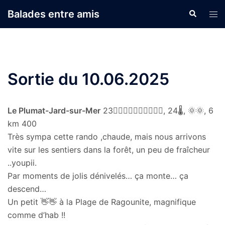
Aller
Balades entre amis
Recherche
Ouvr
au
le
contenu
men
Sortie du 10.06.2025
Le Plumat-Jard-sur-Mer
23🚶‍♀🚶🏼‍♂🚶‍♀🚶🏼‍♂, 24🌡, 🌞🌞, 6
km 400
Très sympa cette rando ,chaude, mais nous arrivons
vite sur les sentiers dans la forêt, un peu de fraîcheur
..youpii.
Par moments de jolis dénivelés… ça monte… ça
descend…
Un petit 👋👋 à la Plage de Ragounite, magnifique
comme d’hab !!