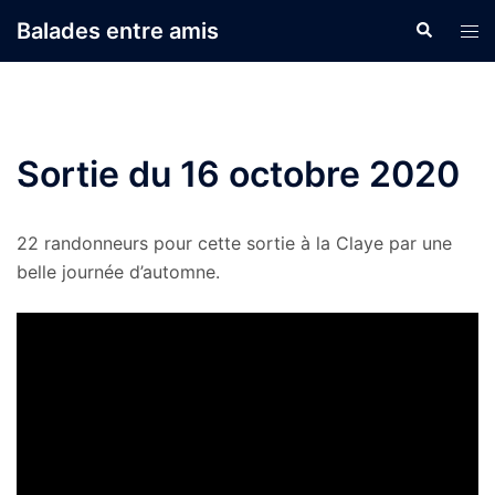
Aller
Balades entre amis
Recherche
Ouvr
au
le
contenu
men
Sortie du 16 octobre 2020
22 randonneurs pour cette sortie à la Claye par une
belle journée d’automne.