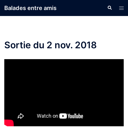
Aller
Balades entre amis
Recherche
Ouvr
au
le
contenu
men
Sortie du 2 nov. 2018