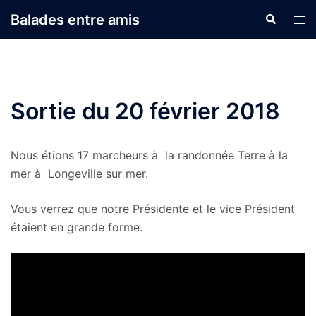
Aller
Balades entre amis
Recherche
Ouvr
au
le
contenu
men
Sortie du 20 février 2018
Nous étions 17 marcheurs à la randonnée Terre à la
mer à Longeville sur mer.
Vous verrez que notre Présidente et le vice Président
étaient en grande forme.