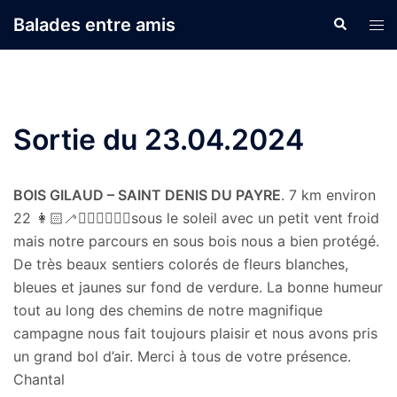
Aller
Balades entre amis
Recherche
Ouvr
au
le
contenu
men
Sortie du 23.04.2024
BOIS GILAUD – SAINT DENIS DU PAYRE
. 7 km environ
22 👩🏻‍🦯🚶🏻‍♀️🚶🏾‍♂️sous le soleil avec un petit vent froid
mais notre parcours en sous bois nous a bien protégé.
De très beaux sentiers colorés de fleurs blanches,
bleues et jaunes sur fond de verdure. La bonne humeur
tout au long des chemins de notre magnifique
campagne nous fait toujours plaisir et nous avons pris
un grand bol d’air. Merci à tous de votre présence.
Chantal