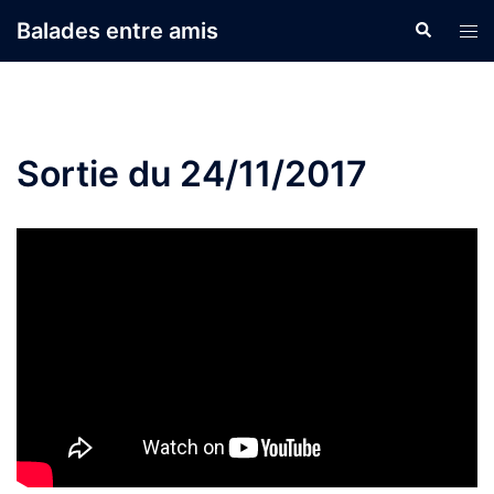
Aller
Balades entre amis
Recherche
Ouvr
au
le
contenu
men
Sortie du 24/11/2017