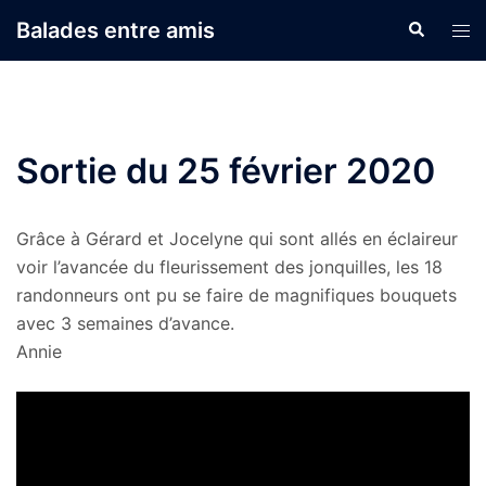
Aller
Balades entre amis
Recherche
Ouvr
au
le
contenu
men
Sortie du 25 février 2020
Grâce à Gérard et Jocelyne qui sont allés en éclaireur
voir l’avancée du fleurissement des jonquilles, les 18
randonneurs ont pu se faire de magnifiques bouquets
avec 3 semaines d’avance.
Annie