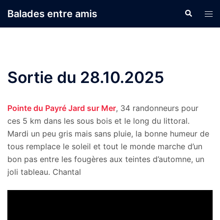
Aller
Balades entre amis
Recherche
Ouvr
au
le
contenu
men
Sortie du 28.10.2025
Pointe du Payré Jard sur Mer
, 34 randonneurs pour
ces 5 km dans les sous bois et le long du littoral.
Mardi un peu gris mais sans pluie, la bonne humeur de
tous remplace le soleil et tout le monde marche d’un
bon pas entre les fougères aux teintes d’automne, un
joli tableau. Chantal