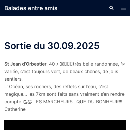
Aller
Balades entre amis
Recherche
Ouvr
au
le
contenu
men
Sortie du 30.09.2025
St Jean d’Orbestier
, 40🚶🏼🚶🏽‍♀très belle randonnée, 🌞
variée, c’est toujours vert, de beaux chênes, de jolis
sentiers.
L’ Océan, ses rochers, des reflets sur l’eau, c’est
magique… les 7km sont faits sans vraiment s’en rendre
compte 👏👏 LES MARCHEURS…QUE DU BONHEUR!!!
Catherine