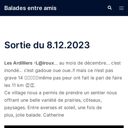
Aller
Balades entre amis
Recherche
Ouvr
au
le
contenu
men
Sortie du 8.12.2023
Les Ardilliers -L@iroux
… au mois de décembre… c’est
inondé… c’est gadoue oue oue..!! mais ce n’est pas
grave 14 🚶🏼‍♂🚶‍♀même pas peur ont fait le pari de faire
les 11 km 👏👏.
Ce village nous a permis de prendre un sentier nous
offrant une belle variété de prairies, côteaux,
paysages. Entre averses et soleil, une fois de
plus, jolie balade. Catherine